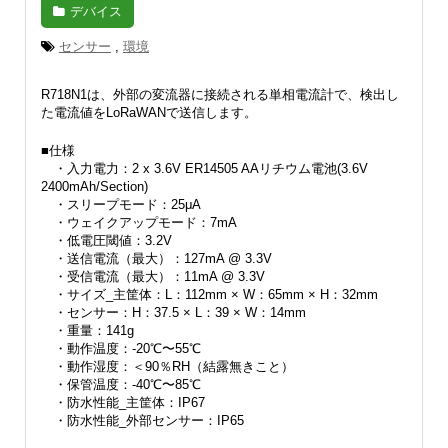
デバイス
センサー
,
環境
R718N1は、外部の変流器に接続される単相電流計で、検出し
た電流値をLoRaWANで送信します。
■仕様
・入力電力：2 x 3.6V ER14505 AAリチウム電池(3.6V
2400mAh/Section)
・スリープモード：25μA
・ウェイクアップモード：7mA
・低電圧閾値：3.2V
・送信電流（最大）：127mA @ 3.3V
・受信電流（最大）：11mA @ 3.3V
・サイズ_主筐体：L：112mm × W：65mm × H：32mm
・センサー：H：37.5 × L：39 × W：14mm
・重量：141g
・動作温度：-20℃〜55℃
・動作湿度：＜90％RH（結露無きこと）
・保管温度：-40℃〜85℃
・防水性能_主筐体：IP67
・防水性能_外部センサー：IP65