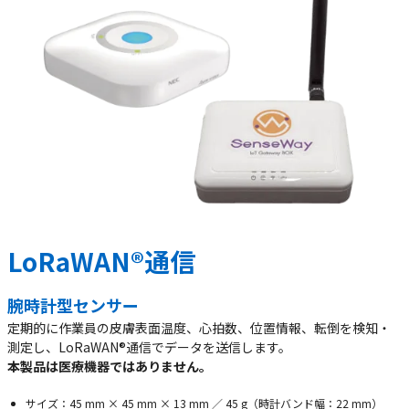
LoRaWAN®通信
腕時計型センサー
定期的に作業員の⽪膚表⾯温度、⼼拍数、位置情報、転倒を検知‧
測定し、LoRaWAN®通信でデータを送信します。
本製品は医療機器ではありません。
サイズ：45 mm × 45 mm × 13 mm ∕ 45 g（時計バンド幅：22 mm）