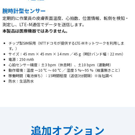
腕時計型センサー
定期的に作業員の⽪膚表⾯温度、⼼拍数、位置情報、転倒を検知‧
測定し、LTE-M通信でデータを送信します。
本製品は医療機器ではありません。
チップ型SIM採用（NTTドコモが提供するLTE-Mネットワークを利用しま
す。）
サイズ：45 mm × 45 mm × 14 mm ∕45 g（時計バンド幅：22 mm）
電源：250 mAh
⼼拍センサー精度：±3 bpm（休息時）、±10 bpm（運動時）
動作環境：温度 ー10 °C 〜 60 °C ∕ 湿度 5 %〜95 %（結露無きこと）
稼働時間（電池保ち）：15時間程度（送信3分間隔）※当社調べ
防⽔：⽣活防⽔
追加オプション