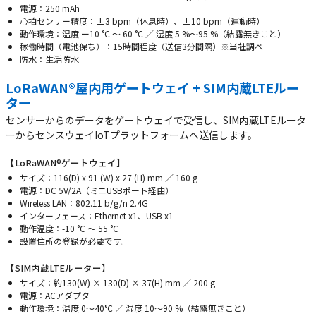
電源：250 mAh
⼼拍センサー精度：±3 bpm（休息時）、±10 bpm（運動時）
動作環境：温度 ー10 °C 〜 60 °C ∕ 湿度 5 %〜95 %（結露無きこと）
稼働時間（電池保ち）：15時間程度（送信3分間隔）※当社調べ
防⽔：⽣活防⽔
LoRaWAN®屋内⽤ゲートウェイ + SIM内蔵LTEルー
ター
センサーからのデータをゲートウェイで受信し、SIM内蔵LTEルータ
ーからセンスウェイIoTプラットフォームへ送信します。
【LoRaWAN®ゲートウェイ】
サイズ：116(D) x 91 (W) x 27 (H) mm ∕ 160 g
電源：DC 5V/2A（ミニUSBポート経由）
Wireless LAN：802.11 b/g/n 2.4G
インターフェース：Ethernet x1、USB x1
動作温度：-10 °C 〜 55 °C
設置住所の登録が必要です。
【SIM内蔵LTEルーター】
サイズ：約130(W) × 130(D) × 37(H) mm ∕ 200 g
電源：ACアダプタ
動作環境：温度 0〜40°C ∕ 湿度 10〜90 %（結露無きこと）