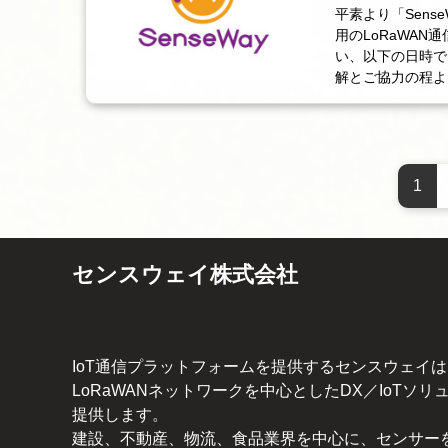
平素より「Sense
用のLoRaWAN通
い、以下の日時で
解とご協力の程よ
1
センスウェイ株式会社
IoT通信プラットフォームを提供するセンスウェイは
LoRaWANネットワークを中心としたDX／IoTソリ
提供します。
建設、不動産、物流、食品業界を中心に、センサー