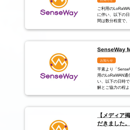
ご利用のLoRaWA
に伴い、以下の日
間は数分程度で、
SenseWay
お知らせ
平素より「Sense
用のLoRaWAN通
い、以下の日時で
解とご協力の程よ
【メディア掲
だきました