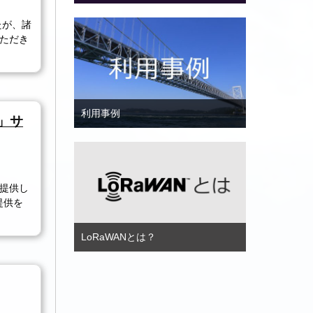
たが、諸
いただき
利用事例
」サ
提供し
提供を
LoRaWANとは？