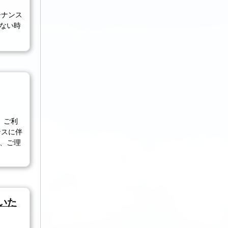
ンテナンス
ない時
す。ご利
ナンスに伴
、ご理
いた