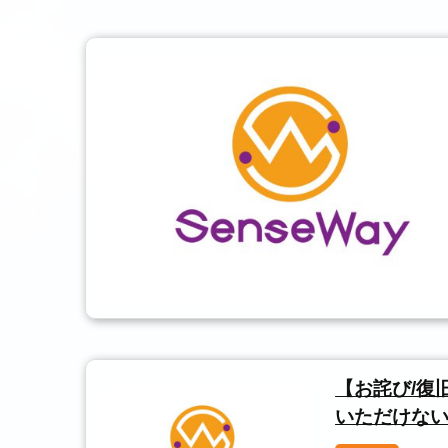
【お詫び/復旧】
いただけな