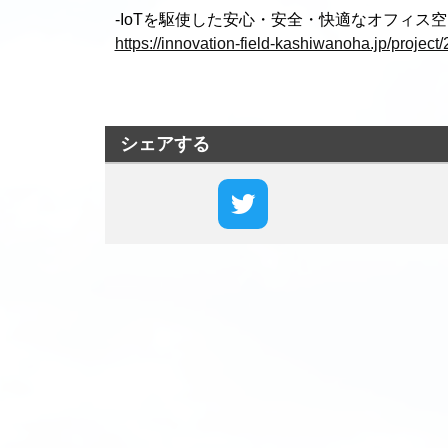
-IoTを駆使した安心・安全・快適なオフィス
https://innovation-field-kashiwanoha.jp/project/
シェアする