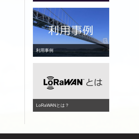
利用事例
LoRaWANとは？