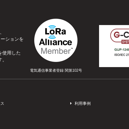
、
ューションを
を使用した
す。
電気通信事業者登録 関第102号
ース
利用事例