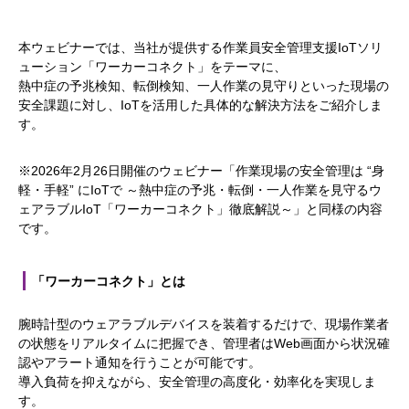
本ウェビナーでは、当社が提供する作業員安全管理支援IoTソリ
ューション「ワーカーコネクト」をテーマに、
熱中症の予兆検知、転倒検知、一人作業の見守りといった現場の
安全課題に対し、IoTを活用した具体的な解決方法をご紹介しま
す。
※2026年2月26日開催のウェビナー「作業現場の安全管理は “身
軽・手軽” にIoTで ～熱中症の予兆・転倒・一人作業を見守るウ
ェアラブルIoT「ワーカーコネクト」徹底解説～」と同様の内容
です。
「ワーカーコネクト」とは
腕時計型のウェアラブルデバイスを装着するだけで、現場作業者
の状態をリアルタイムに把握でき、管理者はWeb画面から状況確
認やアラート通知を行うことが可能です。
導入負荷を抑えながら、安全管理の高度化・効率化を実現しま
す。