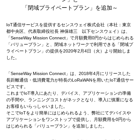
「閉域プライベートプラン」を追加～
IoT通信サービスを提供するセンスウェイ株式会社（本社：東京
都中央区、代表取締役社長 神保雄三 以下センスウェイ）は、
「SenseWay Mission Connect」で月額費用0円からはじめられる
「バリュープラン」と、閉域ネットワークで利用できる「閉域プ
ライベートプラン」の提供を2020年2月4日（火）より開始しま
した。
「SenseWay Mission Connect」は、2018年4月にリリースした
長距離通信・低消費電力が特長のLoRaWANを用いたIoT通信サー
ビスです。
これまでIoT導入にあたり、デバイス、アプリケーションの準備
の手間や、ランニングコストがネックとなり、導入に慎重になる
お客様もいらっしゃいました。
そこでIoTをより簡単にはじめられるよう、弊社にてデバイスや
アプリケーションをワンストップで提供し、月額費用を0円から
はじめられる「バリュープラン」を追加しました。